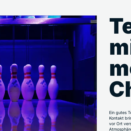
T
m
m
C
Ein gutes 
Kontakt bri
vor Ort ve
Atmosphäre