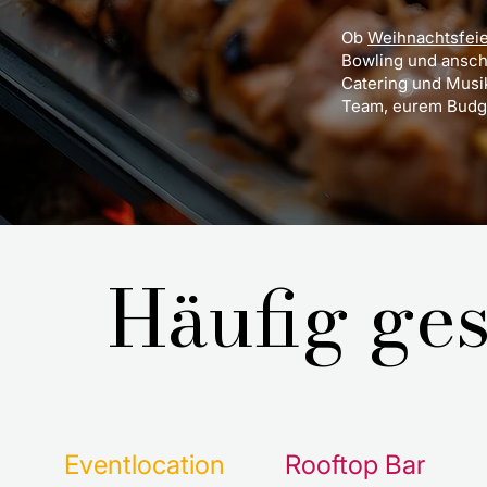
Ob
Weihnachtsfei
Bowling und ansch
Catering und Musi
Team, eurem Budge
Häufig ges
Eventlocation
Rooftop Bar