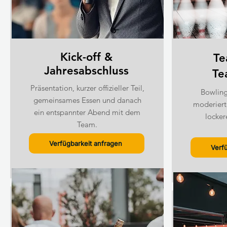
Kick-off &
Te
Jahresabschluss
Te
Präsentation, kurzer offizieller Teil,
Bowling
gemeinsames Essen und danach
moderiert
ein entspannter Abend mit dem
locker
Team.
Verfügbarkeit anfragen
Verf