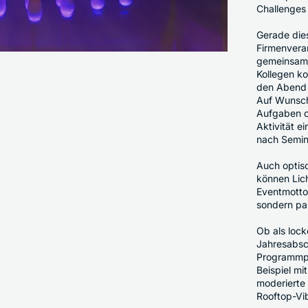
Challenges
Gerade die
Firmenveran
gemeinsame
Kollegen k
den Abend n
Auf Wunsch
Aufgaben o
Aktivität e
nach Semin
Auch optisc
können Lic
Eventmotto 
sondern pa
Ob als lock
Jahresabsc
Programmpun
Beispiel mi
moderierte
Rooftop-Vib