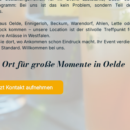
gramm: Bei uns ist das kein Problem, sondern Teil d
s.
aus Oelde, Ennigerloh, Beckum, Warendorf, Ahlen, Lette od
ock kommen – unsere Location ist der stilvolle Treffpunkt f
e Anlässe in Westfalen.
ie dort, wo Ankommen schon Eindruck macht. Ihr Event verdie
 Standard. Willkommen bei uns.
 Ort für große Momente in Oelde
zt Kontakt aufnehmen