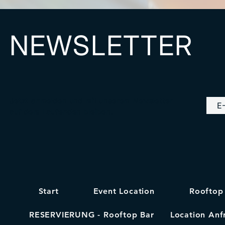
NEWSLETTER
Jetzt anmelden und mit unserem Newsletter
auf dem Laufenden bleiben.
Start
Event Location
Rooftop
RESERVIERUNG - Rooftop Bar
Location Anf