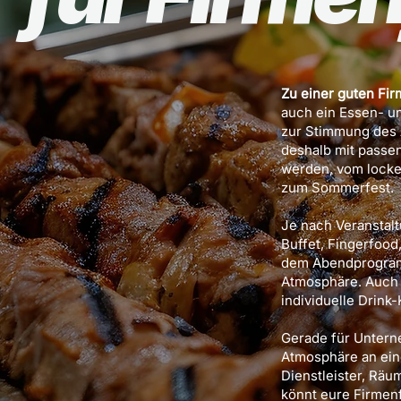
Zu einer guten Fir
auch ein Essen- u
zur Stimmung des 
deshalb mit passe
werden, vom locke
zum Sommerfest.
Je nach Veranstal
Buffet, Fingerfoo
dem Abendprogramm
Atmosphäre. Auch 
individuelle Drin
Gerade für Unterne
Atmosphäre an eine
Dienstleister, R
könnt eure Firmen