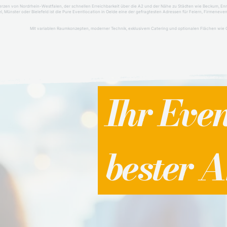
erzen von Nordrhein-Westfalen, der schnellen Erreichbarkeit über die A2 und der Nähe zu Städten wie Beckum, Enn
l, Münster oder Bielefeld ist die Pure Eventlocation in Oelde eine der gefragtesten Adressen für Feiern, Firmen
Mit variablen Raumkonzepten, moderner Technik, exklusivem Catering und optionalen Flächen wie Club
Ihr Eve
bester 