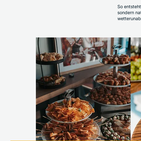
So entsteht
sondern nat
wetterunab