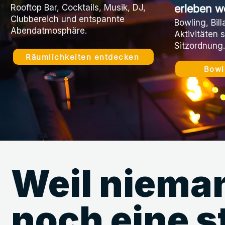
erleben w
Rooftop Bar, Cocktails, Musik, DJ,
Clubbereich und entspannte
Bowling, Bil
Abendatmosphäre.
Aktivitäten s
Sitzordnung.
Räumlichkeiten entdecken
Bowl
Weil niema
noch eine s