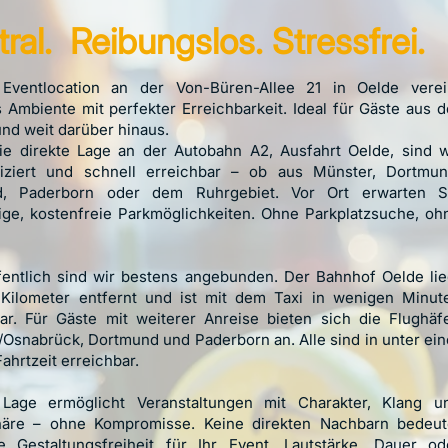
tral.
Reibungslos.
Stressfrei.
Eventlocation an der Von-Büren-Allee 21 in Oelde verei
es Ambiente mit perfekter Erreichbarkeit. Ideal für Gäste aus d
nd weit darüber hinaus.
ie direkte Lage an der Autobahn A2, Ausfahrt Oelde, sind w
iziert und schnell erreichbar – ob aus Münster, Dortmun
ld, Paderborn oder dem Ruhrgebiet. Vor Ort erwarten S
ige, kostenfreie Parkmöglichkeiten. Ohne Parkplatzsuche, oh
fentlich sind wir bestens angebunden. Der Bahnhof Oelde lie
 Kilometer entfernt und ist mit dem Taxi in wenigen Minut
bar. Für Gäste mit weiterer Anreise bieten sich die Flughäf
Osnabrück, Dortmund und Paderborn an. Alle sind in unter ein
ahrtzeit erreichbar.
Lage ermöglicht Veranstaltungen mit Charakter, Klang u
äre – ohne Kompromisse. Keine direkten Nachbarn bedeut
e Gestaltungsfreiheit für Ihr Event. Lautstärke, Dauer od